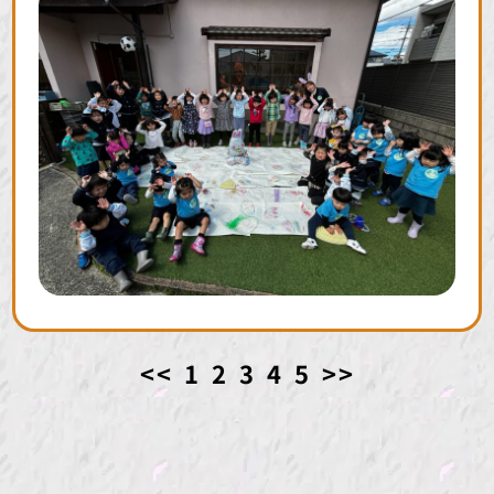
<<
1
2
3
4
5
>>