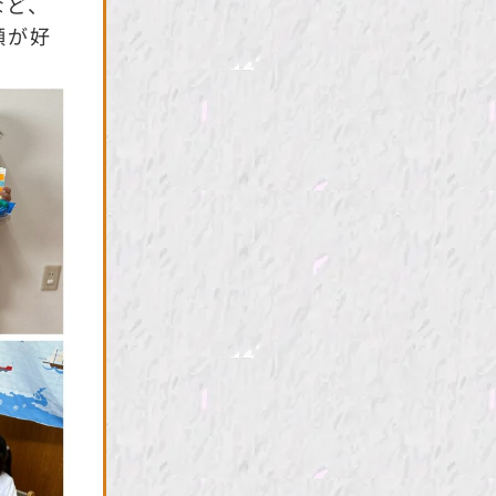
など、
顔が好