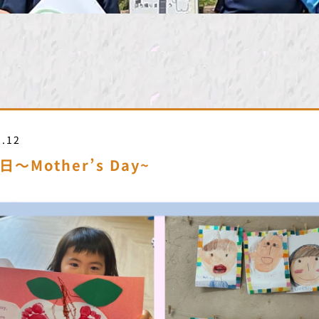
5.12
日〜Mother’s Day~