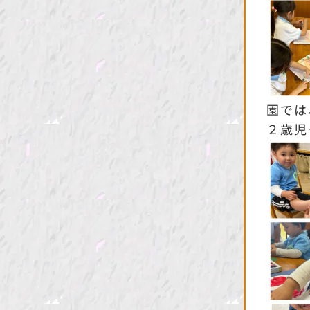
園では
２歳児