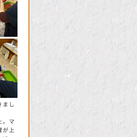
きまし
た。マ
理が上