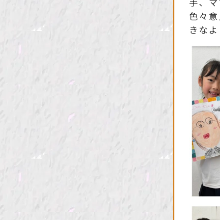
手、マ
色々意
きなよ