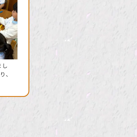
まし
だり、