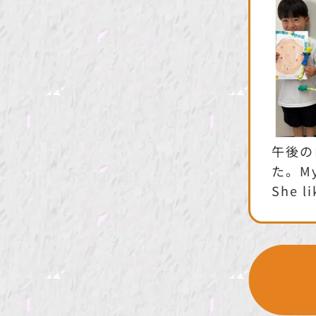
午後の
た。My
She 