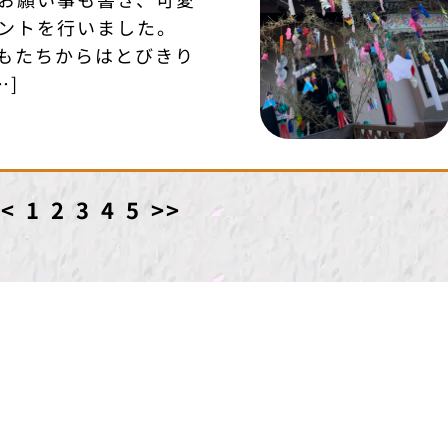
ントを行いました。
もたちからはとびきり
…]
<<
1
2
3
4
5
>>