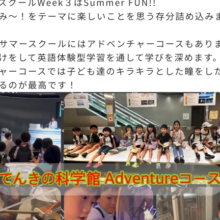
クールWeek３はSummer FUN!!
み〜！をテーマに楽しいことを思う存分詰め込み
のサマースクールにはアドベンチャーコースもあり
けをして英語体験型学習を通して学びを深めます
ャーコースでは子ども達のキラキラとした瞳をし
るのが最高です！