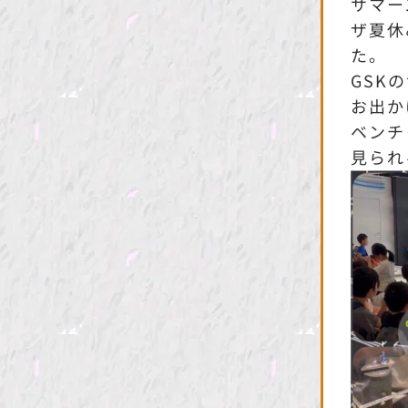
サマース
ザ夏休
た。
GSK
お出か
ベンチ
見られ