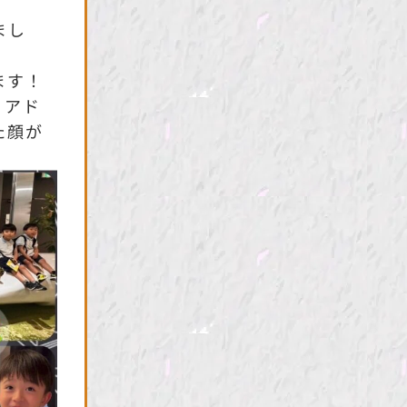
まし
ます！
。アド
た顔が