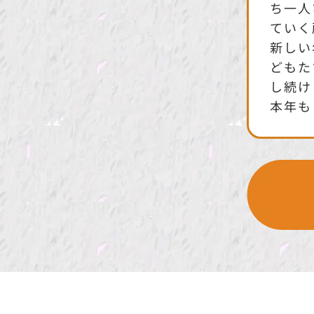
ち一人
ていく
新しい
どもた
し続け
本年も