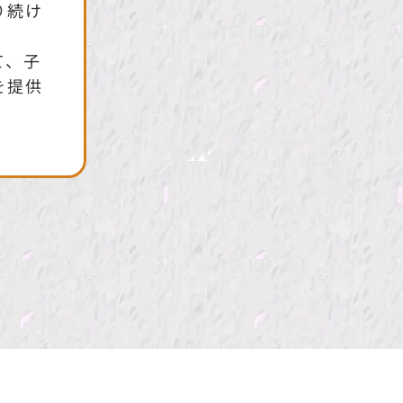
り続け
て、子
を提供