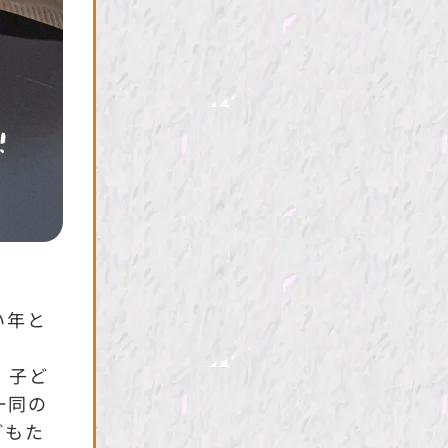
い年と
。子ど
一同の
どもた