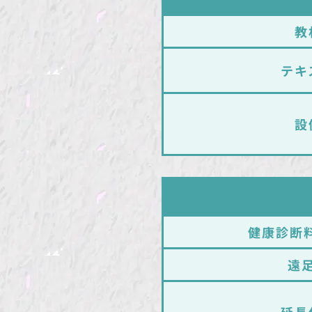
教
テキ
設
健康診断
遠
延長