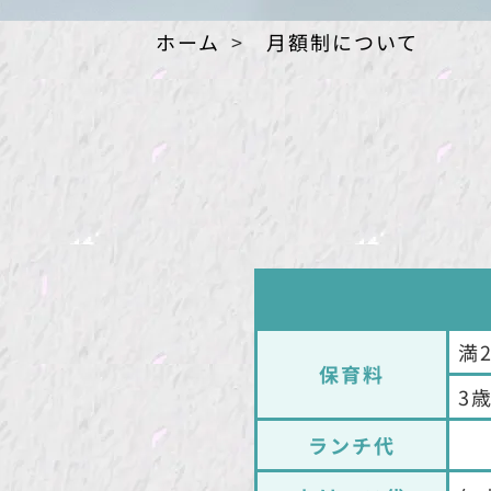
ホーム
月額制について
満
保育料
3
ランチ代