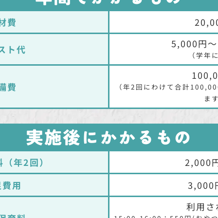
材費
20,
5,000円〜
スト代
（学年
100,
備費
（年2回にわけて合計100,
ま
実施後にかかるもの
料（年2回）
2,00
足費用
3,00
利用さ
保育料
15:00-16:00：550円(お