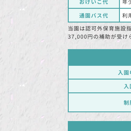
おけいこ代
年
通園バス代
利
当園は認可外保育施設
37,000円の補助が受
入園
入
制