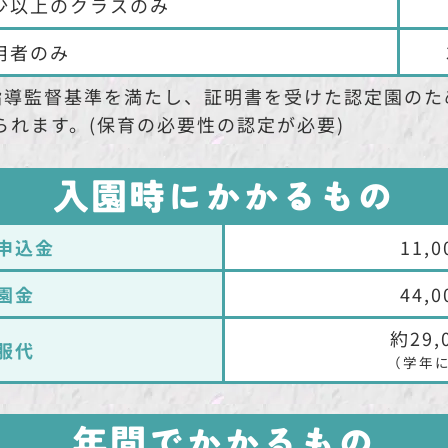
少以上のクラスのみ
用者のみ
指導監督基準を満たし、証明書を受けた認定園のた
けられます。(保育の必要性の認定が必要)
入園時にかかるもの
申込金
11,
園金
44,
約29,
服代
（学年
年間でかかるもの