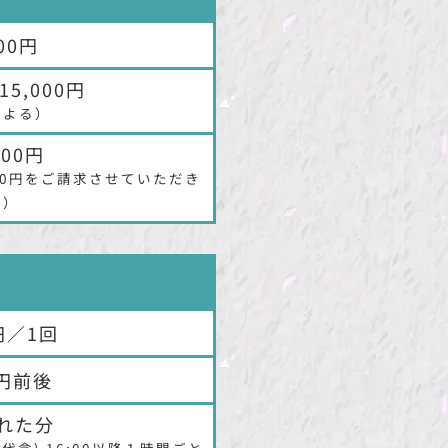
000円
15,000円
による）
000円
000円をご請求させていただき
す）
0円／1回
0円前後
れた分
やつ代含) 16:00以降１時間ごと